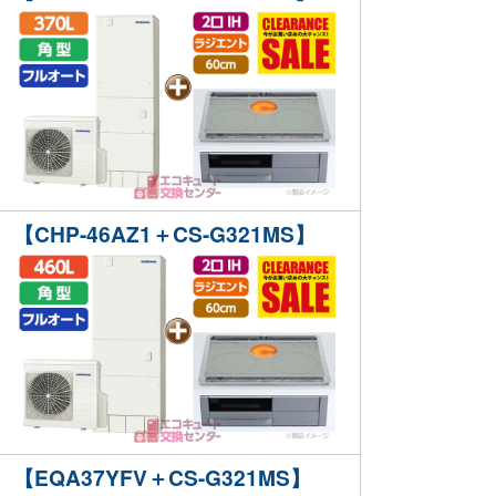
【CHP-46AZ1＋CS-G321MS】
【EQA37YFV＋CS-G321MS】