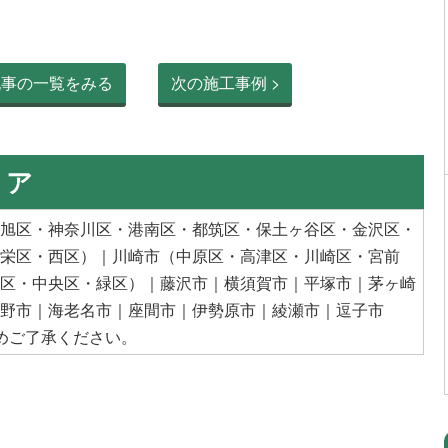
記事の一覧をみる
次の施工事例 >
リア
旭区
・神奈川区・
港南区
・
都筑区
・
保土ヶ谷区
・
金沢区
・
栄区
・
西区
）｜
川崎市
（
中原区
・
高津区
・川崎区・
宮前
区
・
中央区
・
緑区
）｜
藤沢市
｜
横須賀市
｜
平塚市
｜
茅ヶ崎
野市
｜
海老名市
｜
座間市
｜
伊勢原市
｜
綾瀬市
｜
逗子市
めご了承ください。