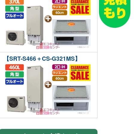
【SRT-S466＋CS-G321MS】