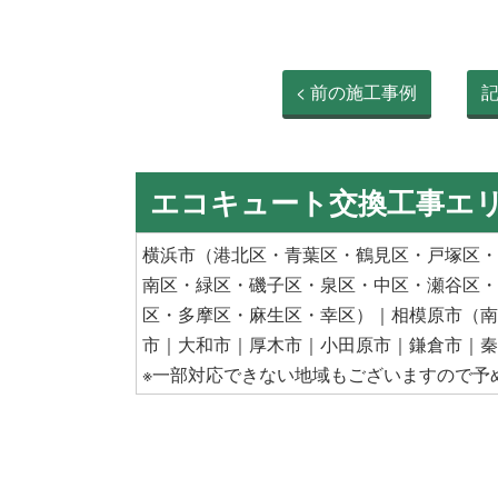
< 前の施工事例
エコキュート交換工事エ
横浜市
（
港北区
・
青葉区
・
鶴見区
・
戸塚区
・
南区
・
緑区
・
磯子区
・
泉区
・
中区
・
瀬谷区
・
区
・多摩区・
麻生区
・
幸区
）｜
相模原市
（
南
市
｜
大和市
｜
厚木市
｜
小田原市
｜
鎌倉市
｜
秦
※一部対応できない地域もございますので予