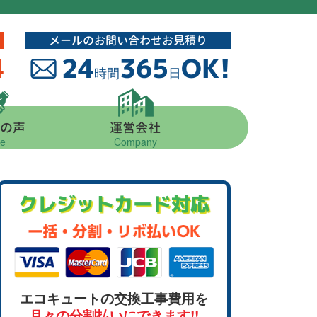
メールのお問い合わせお見積り
4
24
365
OK!
時間
日
の声
運営会社
ce
Company
クレジットカード対応
エコキュートの交換工事費用を
月々の分割払いにできます!!