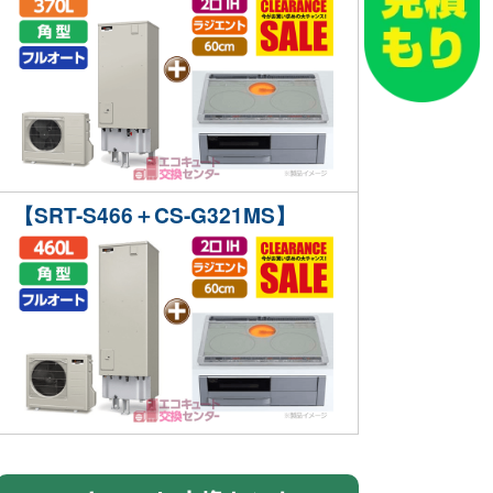
【SRT-S466＋CS-G321MS】