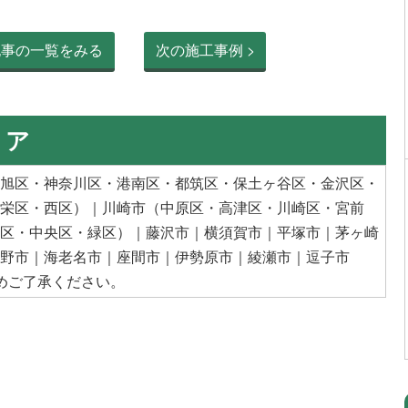
記事の一覧をみる
次の施工事例 >
リア
旭区
・神奈川区・
港南区
・
都筑区
・
保土ヶ谷区
・
金沢区
・
栄区
・
西区
）｜
川崎市
（
中原区
・
高津区
・川崎区・
宮前
区
・
中央区
・
緑区
）｜
藤沢市
｜
横須賀市
｜
平塚市
｜
茅ヶ崎
野市
｜
海老名市
｜
座間市
｜
伊勢原市
｜
綾瀬市
｜
逗子市
めご了承ください。