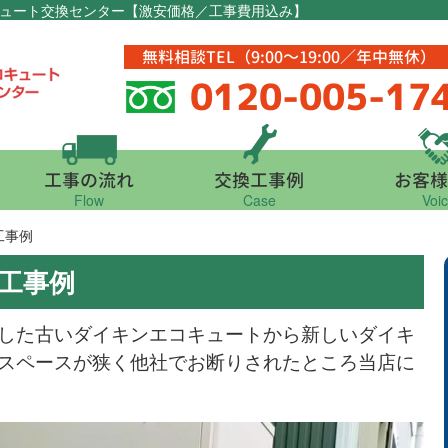
キュート交換センター【激安価格／工事費用込み】
無料相談TEL（9:00～19:00／年中無休）
0120-005-17
工事の流れ
交換工事例
お客様
Flow
Case
Voi
工事例
工事例
した古いダイキンエコキュートから新しいダイキ
スペースが狭く他社でお断りされたところ当店に