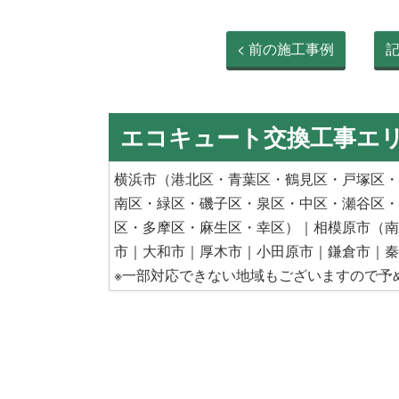
< 前の施工事例
エコキュート交換工事エ
横浜市
（
港北区
・
青葉区
・
鶴見区
・
戸塚区
・
南区
・
緑区
・
磯子区
・
泉区
・
中区
・
瀬谷区
・
区
・多摩区・
麻生区
・
幸区
）｜
相模原市
（
南
市
｜
大和市
｜
厚木市
｜
小田原市
｜
鎌倉市
｜
秦
※一部対応できない地域もございますので予