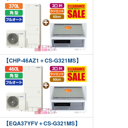
【CHP-46AZ1＋CS-G321MS】
【EQA37YFV＋CS-G321MS】