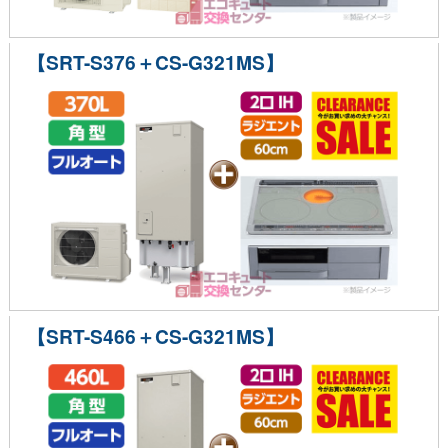
【SRT-S376＋CS-G321MS】
【SRT-S466＋CS-G321MS】