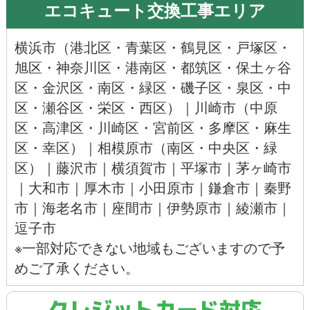
エコキュート交換工事エリア
横浜市
（
港北区
・
青葉区
・
鶴見区
・
戸塚区
・
旭区
・神奈川区・
港南区
・
都筑区
・
保土ヶ谷
区
・
金沢区
・
南区
・
緑区
・
磯子区
・
泉区
・
中
区
・
瀬谷区
・
栄区
・
西区
）｜
川崎市
（
中原
区
・
高津区
・川崎区・
宮前区
・多摩区・
麻生
区
・
幸区
）｜
相模原市
（
南区
・
中央区
・
緑
区
）｜
藤沢市
｜
横須賀市
｜
平塚市
｜
茅ヶ崎市
｜
大和市
｜
厚木市
｜
小田原市
｜
鎌倉市
｜
秦野
市
｜
海老名市
｜
座間市
｜
伊勢原市
｜
綾瀬市
｜
逗子市
※一部対応できない地域もございますので予
めご了承ください。
クレジットカード対応