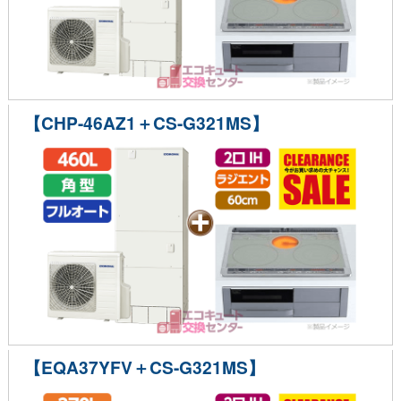
【CHP-46AZ1＋CS-G321MS】
【EQA37YFV＋CS-G321MS】