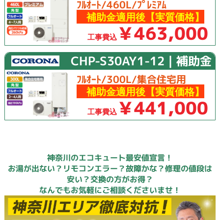
ﾌﾙｵｰﾄ/460L/ﾌﾟﾚﾐｱﾑ
補助金適用後【実質価格】
￥463,000
工事費込
CHP-S30AY1-12｜補助金
ﾌﾙｵｰﾄ/300L/集合住宅用
補助金適用後【実質価格】
￥441,000
工事費込
神奈川のエコキュート最安値宣言！
お湯が出ない？リモコンエラー？故障かな？修理の値段は
安い？交換の方がお得？
なんでもお気軽にご相談くださいませ！