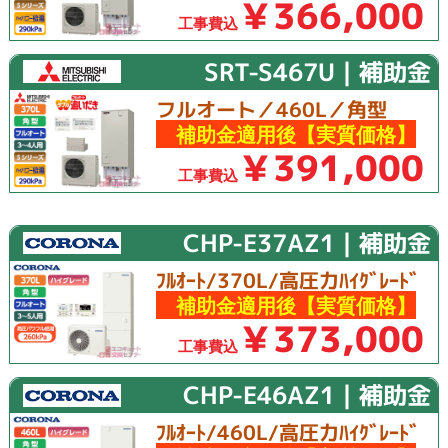
￥366,000
工事費込
SRT-S467U｜補助金
フルオート／460L／角型
補助金適用後【実質価格】
￥391,000
工事費込
CHP-E37AZ1｜補助金
ﾌﾙｵｰﾄ/370L/高圧力ﾊｲｸﾞﾚｰﾄﾞ
補助金適用後【実質価格】
￥373,000
工事費込
CHP-E46AZ1｜補助金
ﾌﾙｵｰﾄ/460L/高圧力ﾊｲｸﾞﾚｰﾄﾞ