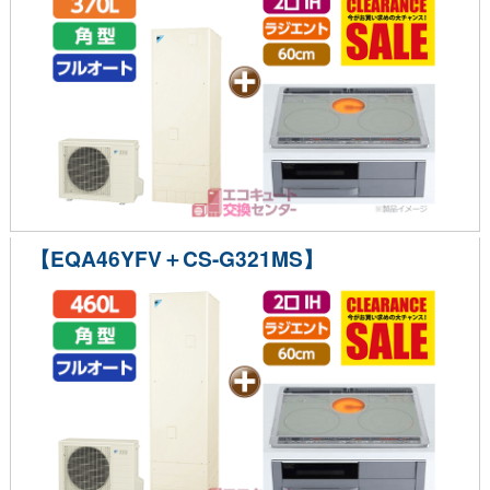
【EQA46YFV＋CS-G321MS】