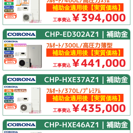
ﾌﾙｵｰﾄ/460L/高圧力ｽﾘﾑ
補助金適用後【実質価格】
￥394,000
工事費込
CHP-ED302AZ1｜補助金
ﾌﾙｵｰﾄ/300L/高圧力薄型
補助金適用後【実質価格】
￥441,000
工事費込
CHP-HXE37AZ1｜補助金
ﾌﾙｵｰﾄ/370L/ﾌﾟﾚﾐｱﾑ
補助金適用後【実質価格】
￥435,000
工事費込
CHP-HXE46AZ1｜補助金