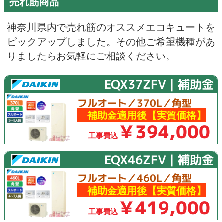
売れ筋商品
神奈川県内で売れ筋のオススメエコキュートを
ピックアップしました。その他ご希望機種があ
りましたらお気軽にご相談ください。
EQX37ZFV｜補助金
フルオート／370L／角型
補助金適用後【実質価格】
￥394,000
工事費込
EQX46ZFV｜補助金
フルオート／460L／角型
補助金適用後【実質価格】
￥419,000
工事費込