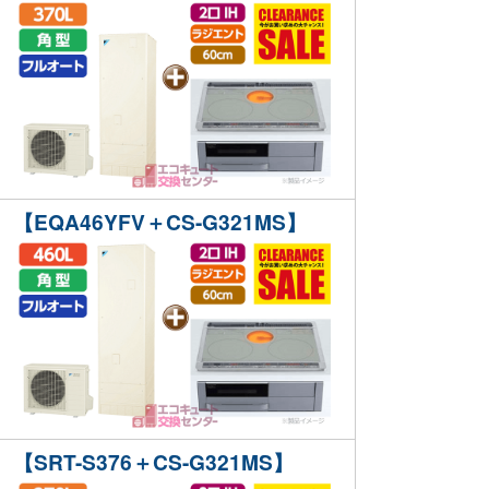
【EQA46YFV＋CS-G321MS】
【SRT-S376＋CS-G321MS】