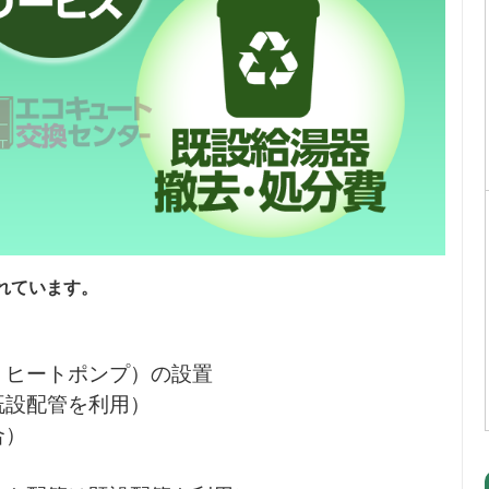
れています。
・ヒートポンプ）の設置
既設配管を利用）
合）