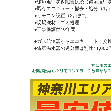
●循環追い炊き配管接続（循環追い
●既存エコキュート撤去・処分（1台
●リモコン設置（2台まで）
●現場廃材・ゴミ処理
●工事保証付10年間
※ガス給湯器からエコキュートに交
※電気温水器の処分費は別途11,00
神奈川の
お湯が出ない？リモコンエラー？故障かな