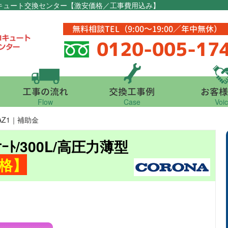
エコキュート交換センター【激安価格／工事費用込み】
無料相談TEL（9:00～19:00／年中無休）
0120-005-17
工事の流れ
交換工事例
お客様
Flow
Case
Voi
2AZ1｜補助金
ｵｰﾄ/300L/高圧力薄型
格】