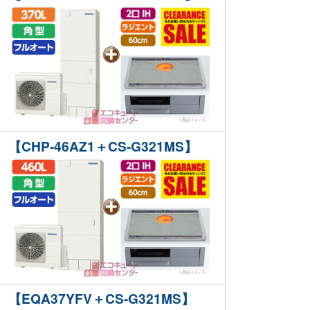
【CHP-46AZ1＋CS-G321MS】
【EQA37YFV＋CS-G321MS】