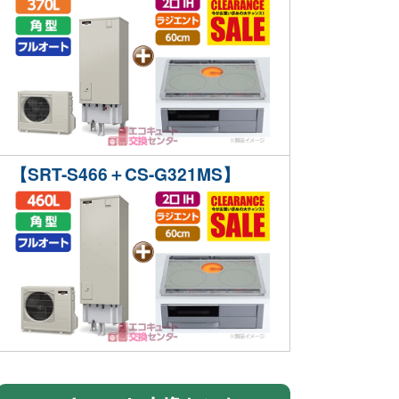
【SRT-S466＋CS-G321MS】