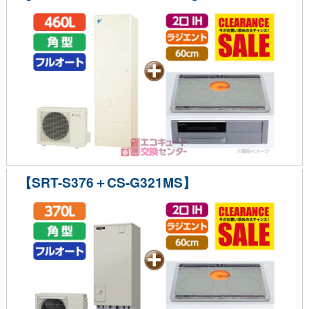
【SRT-S376＋CS-G321MS】