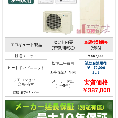
セット内容
当店特別価格
エコキュート製品
（神奈川限定）
(税込)
貯湯ユニット
￥457,000
標準工事費用
補助金適用後
ヒートポンプユニット
＋
￥ –70,000
工事保証10年間
↓↓↓
＋
リモコンセット
実質価格
メーカー保証
（台所•浴室）
（1〜5年）
￥387,000
脚部化粧カバー