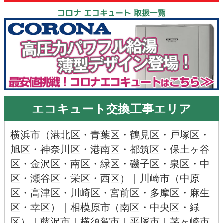
コロナ エコキュート 取扱一覧
エコキュート交換工事エリア
横浜市
（
港北区
・
青葉区
・
鶴見区
・
戸塚区
・
旭区
・神奈川区・
港南区
・
都筑区
・
保土ヶ谷
区
・
金沢区
・
南区
・
緑区
・
磯子区
・
泉区
・
中
区
・
瀬谷区
・
栄区
・
西区
）｜
川崎市
（
中原
区
・
高津区
・川崎区・
宮前区
・多摩区・
麻生
区
・
幸区
）｜
相模原市
（
南区
・
中央区
・
緑
区
）｜
藤沢市
｜
横須賀市
｜
平塚市
｜
茅ヶ崎市