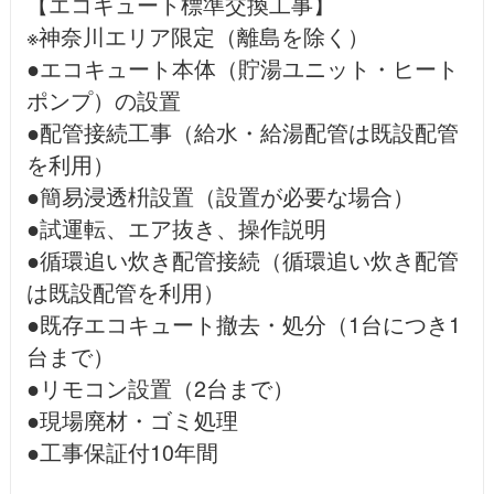
【エコキュート標準交換工事】
※神奈川エリア限定（離島を除く）
●エコキュート本体（貯湯ユニット・ヒート
ポンプ）の設置
●配管接続工事（給水・給湯配管は既設配管
を利用）
●簡易浸透枡設置（設置が必要な場合）
●試運転、エア抜き、操作説明
●循環追い炊き配管接続（循環追い炊き配管
は既設配管を利用）
●既存エコキュート撤去・処分（1台につき1
台まで）
●リモコン設置（2台まで）
●現場廃材・ゴミ処理
●工事保証付10年間