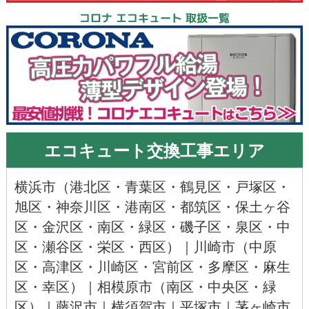
コロナ エコキュート 取扱一覧
エコキュート交換工事エリア
横浜市
（
港北区
・
青葉区
・
鶴見区
・
戸塚区
・
旭区
・神奈川区・
港南区
・
都筑区
・
保土ヶ谷
区
・
金沢区
・
南区
・
緑区
・
磯子区
・
泉区
・
中
区
・
瀬谷区
・
栄区
・
西区
）｜
川崎市
（
中原
区
・
高津区
・川崎区・
宮前区
・多摩区・
麻生
区
・
幸区
）｜
相模原市
（
南区
・
中央区
・
緑
区
）｜
藤沢市
｜
横須賀市
｜
平塚市
｜
茅ヶ崎市