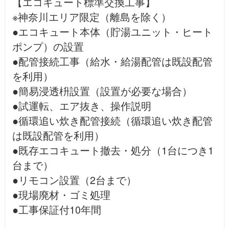
【エコキュート標準交換工事】
※神奈川エリア限定（離島を除く）
●エコキュート本体（貯湯ユニット・ヒート
ポンプ）の設置
●配管接続工事（給水・給湯配管は既設配管
を利用）
●簡易浸透枡設置（設置が必要な場合）
●試運転、エア抜き、操作説明
●循環追い炊き配管接続（循環追い炊き配管
は既設配管を利用）
●既存エコキュート撤去・処分（1台につき1
台まで）
●リモコン設置（2台まで）
●現場廃材・ゴミ処理
●工事保証付10年間