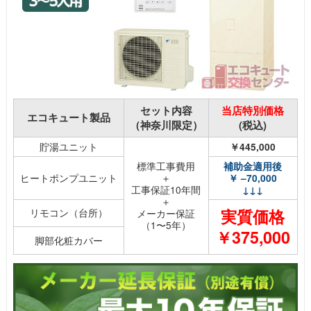
セット内容
当店特別価格
エコキュート製品
（神奈川限定）
(税込)
貯湯ユニット
￥445,000
標準工事費用
補助金適用後
ヒートポンプユニット
＋
￥ –70,000
工事保証10年間
↓↓↓
＋
実質価格
リモコン（台所）
メーカー保証
（1〜5年）
￥375,000
脚部化粧カバー