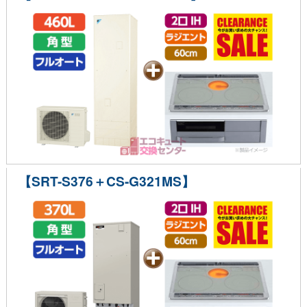
【SRT-S376＋CS-G321MS】