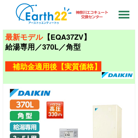
最新モデル
【EQA37ZV】
給湯専用／370L／角型
補助金適用後【実質価格】