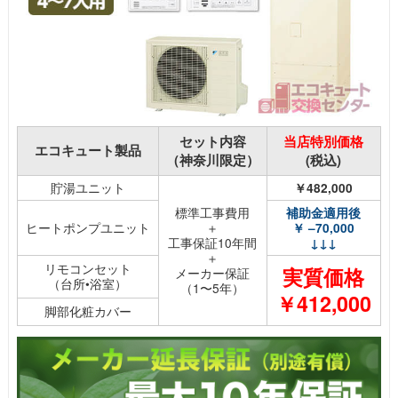
セット内容
当店特別価格
エコキュート製品
（神奈川限定）
(税込)
貯湯ユニット
￥482,000
標準工事費用
補助金適用後
ヒートポンプユニット
＋
￥ –70,000
工事保証10年間
↓↓↓
＋
リモコンセット
実質価格
メーカー保証
（台所•浴室）
（1〜5年）
￥412,000
脚部化粧カバー