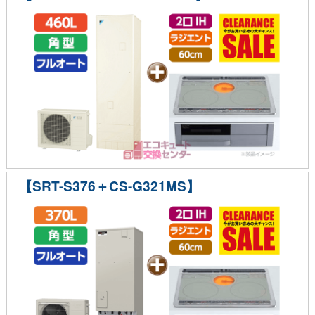
【SRT-S376＋CS-G321MS】