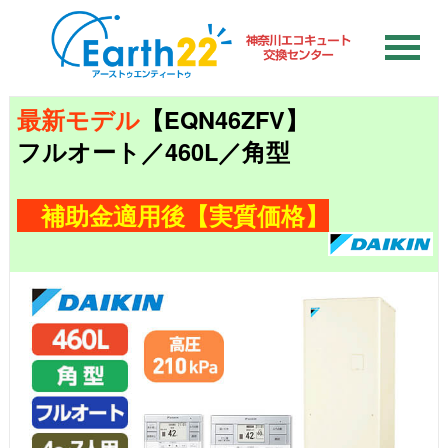
最新モデル
【EQN46ZFV】
フルオート／460L／角型
補助金適用後【実質価格】