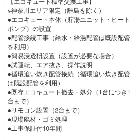
【エコキュート標準交換工事】
※神奈川エリア限定（離島を除く）
●エコキュート本体（貯湯ユニット・ヒート
ポンプ）の設置
●配管接続工事（給水・給湯配管は既設配管
を利用）
●簡易浸透枡設置（設置が必要な場合）
●試運転、エア抜き、操作説明
●循環追い炊き配管接続（循環追い炊き配管
は既設配管を利用）
●既存エコキュート撤去・処分（1台につき1
台まで）
●リモコン設置（2台まで）
●現場廃材・ゴミ処理
●工事保証付10年間