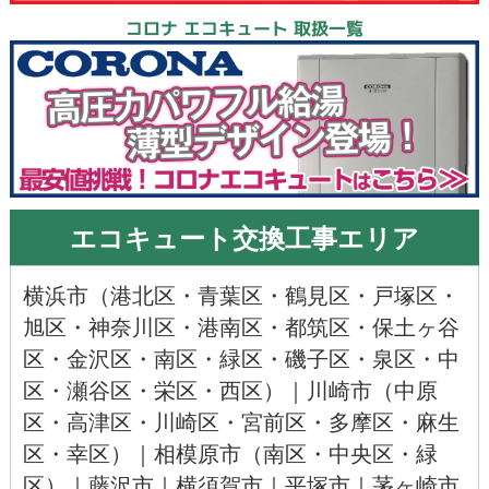
コロナ エコキュート 取扱一覧
エコキュート交換工事エリア
横浜市
（
港北区
・
青葉区
・
鶴見区
・
戸塚区
・
旭区
・神奈川区・
港南区
・
都筑区
・
保土ヶ谷
区
・
金沢区
・
南区
・
緑区
・
磯子区
・
泉区
・
中
区
・
瀬谷区
・
栄区
・
西区
）｜
川崎市
（
中原
区
・
高津区
・川崎区・
宮前区
・多摩区・
麻生
区
・
幸区
）｜
相模原市
（
南区
・
中央区
・
緑
区
）｜
藤沢市
｜
横須賀市
｜
平塚市
｜
茅ヶ崎市