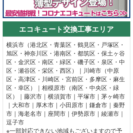
エコキュート交換工事エリア
横浜市
（
港北区
・
青葉区
・
鶴見区
・
戸塚区
・
旭区
・神奈川区・
港南区
・
都筑区
・
保土ヶ谷
区
・
金沢区
・
南区
・
緑区
・
磯子区
・
泉区
・
中
区
・
瀬谷区
・
栄区
・
西区
）｜
川崎市
（
中原
区
・
高津区
・川崎区・
宮前区
・多摩区・
麻生
区
・
幸区
）｜
相模原市
（
南区
・
中央区
・
緑
区
）｜
藤沢市
｜
横須賀市
｜
平塚市
｜
茅ヶ崎市
｜
大和市
｜
厚木市
｜
小田原市
｜
鎌倉市
｜
秦野
市
｜
海老名市
｜
座間市
｜
伊勢原市
｜
綾瀬市
｜
逗子市
※一部対応できない地域もございますので予