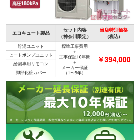
セット内容
当店特別価格
エコキュート製品
（神奈川限定）
(税込)
貯湯ユニット
標準工事費用
＋
ヒートポンプユニット
工事保証10年間
￥394,000
＋
給湯専用リモコン
メーカー保証
脚部化粧カバー
（1〜5年）