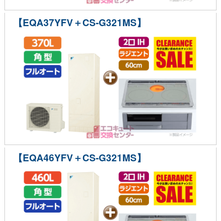
【EQA37YFV＋CS-G321MS】
【EQA46YFV＋CS-G321MS】