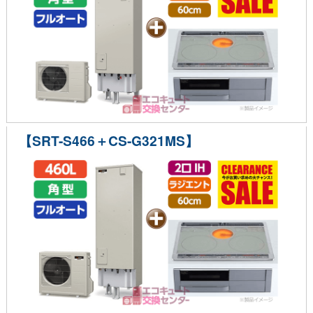
【SRT-S466＋CS-G321MS】