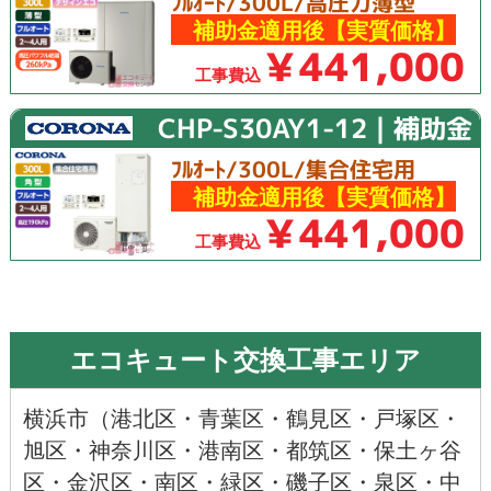
ﾌﾙｵｰﾄ/300L/高圧力薄型
補助金適用後【実質価格】
￥441,000
工事費込
CHP-S30AY1-12｜補助金
ﾌﾙｵｰﾄ/300L/集合住宅用
補助金適用後【実質価格】
￥441,000
工事費込
エコキュート交換工事エリア
横浜市
（
港北区
・
青葉区
・
鶴見区
・
戸塚区
・
旭区
・神奈川区・
港南区
・
都筑区
・
保土ヶ谷
区
・
金沢区
・
南区
・
緑区
・
磯子区
・
泉区
・
中