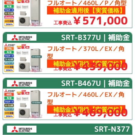
フルオート／460L／P／角型
補助金適用後【実質価格】
￥571,000
工事費込
SRT-B377U｜補助金
フルオート／370L／EX／角
型
￥439,000
補助金適用後【実質価格】
工事費込
SRT-B467U｜補助金
フルオート／460L／EX／角
型
￥469,000
補助金適用後【実質価格】
工事費込
SRT-N377