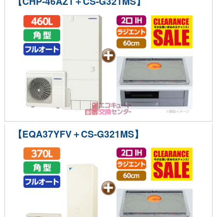
【CHP-46AZ1＋CS-G321MS】
【EQA37YFV＋CS-G321MS】