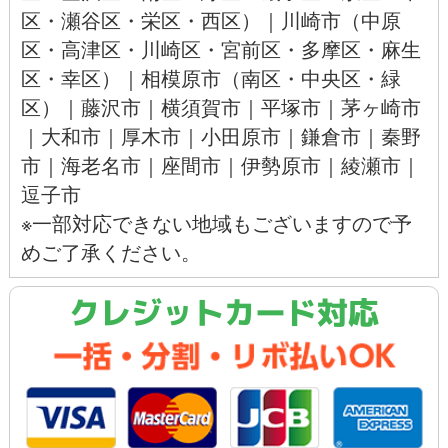
区
・
瀬谷区
・
栄区
・
西区
）｜
川崎市
（
中原
区
・
高津区
・川崎区・
宮前区
・多摩区・
麻生
区
・
幸区
）｜
相模原市
（
南区
・
中央区
・
緑
区
）｜
藤沢市
｜
横須賀市
｜
平塚市
｜
茅ヶ崎市
｜
大和市
｜
厚木市
｜
小田原市
｜
鎌倉市
｜
秦野
市
｜
海老名市
｜
座間市
｜
伊勢原市
｜
綾瀬市
｜
逗子市
※一部対応できない地域もございますので予
めご了承ください。
クレジットカード対応