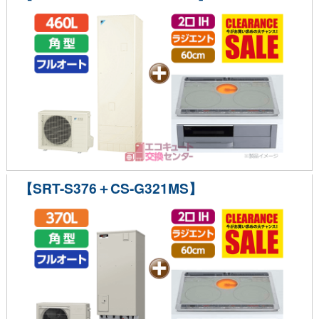
【SRT-S376＋CS-G321MS】