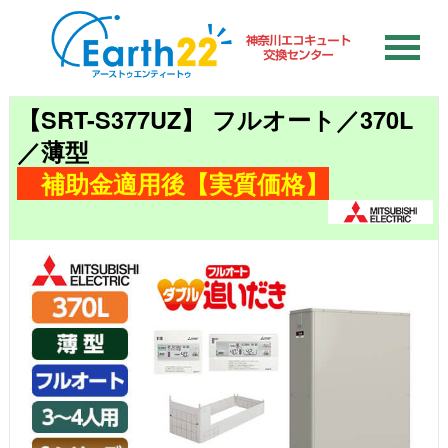
【SRT-S377UZ】 フルオート／370L
／薄型
補助金適用後【実質価格】