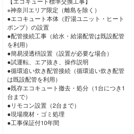
【エコキュート標準交換工事】
※神奈川エリア限定（離島を除く）
●エコキュート本体（貯湯ユニット・ヒート
ポンプ）の設置
●配管接続工事（給水・給湯配管は既設配管
を利用）
●簡易浸透枡設置（設置が必要な場合）
●試運転、エア抜き、操作説明
●循環追い炊き配管接続（循環追い炊き配管
は既設配管を利用）
●既存エコキュート撤去・処分（1台につき1
台まで）
●リモコン設置（2台まで）
●現場廃材・ゴミ処理
●工事保証付10年間