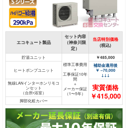
セット内容
当店特別価格
エコキュート製品
（神奈川限
(税込)
定）
貯湯ユニット
￥485,000
標準工事費用
補助金適用後
＋
ヒートポンプユニット
￥ –70,000
工事保証10年
↓↓↓
間
無線LANインターホンリモコ
＋
実質価格
ンセット
メーカー保証
（台所•浴室）
（1〜5年）
￥415,000
脚部化粧カバー