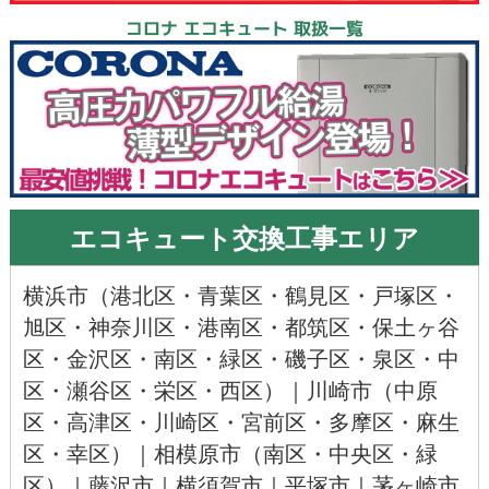
コロナ エコキュート 取扱一覧
エコキュート交換工事エリア
横浜市
（
港北区
・
青葉区
・
鶴見区
・
戸塚区
・
旭区
・神奈川区・
港南区
・
都筑区
・
保土ヶ谷
区
・
金沢区
・
南区
・
緑区
・
磯子区
・
泉区
・
中
区
・
瀬谷区
・
栄区
・
西区
）｜
川崎市
（
中原
区
・
高津区
・川崎区・
宮前区
・多摩区・
麻生
区
・
幸区
）｜
相模原市
（
南区
・
中央区
・
緑
区
）｜
藤沢市
｜
横須賀市
｜
平塚市
｜
茅ヶ崎市